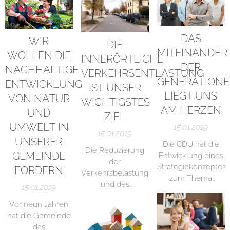
DAS
WIR
DIE
MITEINANDER
WOLLEN DIE
INNERÖRTLICHE
DER
NACHHALTIGE
VERKEHRSENTLASTUNG
GENERATION
ENTWICKLUNG
IST UNSER
LIEGT UNS
VON NATUR
WICHTIGSTES
AM HERZEN
UND
ZIEL
UMWELT IN
15.01.2019
15.01.2019
UNSERER
Die CDU hat die
Die Reduzierung
GEMEINDE
Entwicklung eines
der
Strategiekonzeptes
FÖRDERN
Verkehrsbelastung
zum Thema
und des
15.01.2019
Demografie
Verkehrslärms und
sowie einen
Vor neun Jahren
damit
fraktionsübergreife
hat die Gemeinde
einhergehend
Arbeitskreis
das
auch die Erhöhung