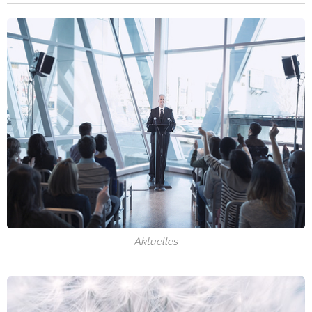
Lebensmittelmärkte,
hinaus bekannt.
befindet
drei Grundschulen
Der
sich in der
und bald sieben
"Mechtersheimer
Planung. Kinder
Kindertagesstätten
Badesee" - eine...
sind uns wichtig;
sind nur einige
denn Kinder sind
Beispiele für die
unsere
gute und
Zukunft. Unsere
familienfreundliche
drei Grundschulen
Infrastruktur in
haben wir mit
Römerberg. Hinzu
modernen Medien
kommen weitere
und
sehr gute
Unterrichtsmitteln
Möglichkeiten der
ausgestattet. Auch
Naherholung und
in die Spielgeräte
Freizeitgestaltung....
der 25...
Aktuelles