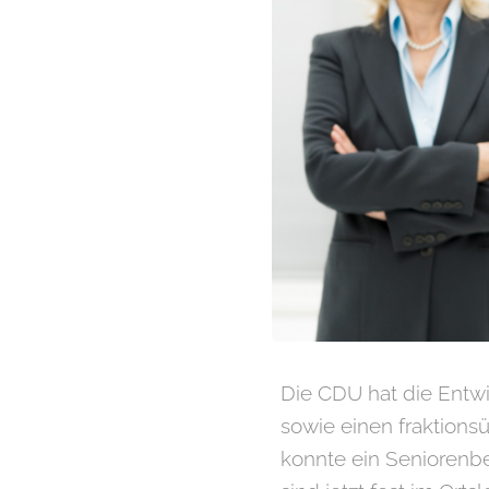
Die CDU hat die Entw
sowie einen fraktions
konnte ein Seniorenb