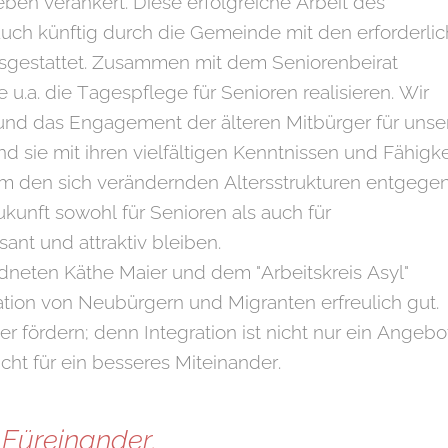
sleben verankert. Diese erfolgreiche Arbeit des
auch künftig durch die Gemeinde mit den erforderli
ausgestattet. Zusammen mit dem Seniorenbeirat
e u.a. die Tagespflege für Senioren realisieren. Wir
und das Engagement der älteren Mitbürger für unse
d sie mit ihren vielfältigen Kenntnissen und Fähigk
Um den sich verändernden Altersstrukturen entgege
unft sowohl für Senioren als auch für
sant und attraktiv bleiben.
neten Käthe Maier und dem "Arbeitskreis Asyl"
ration von Neubürgern und Migranten erfreulich gut.
r fördern; denn Integration ist nicht nur ein Angebo
cht für ein besseres Miteinander.
 Füreinander.