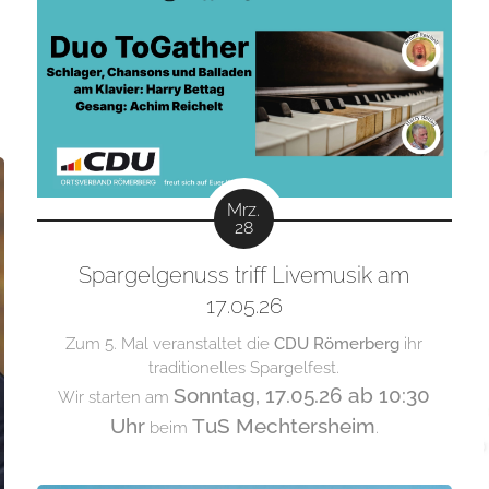
Mrz.
28
Spargelgenuss triff Livemusik am
17.05.26
Zum 5. Mal veranstaltet die
CDU Römerberg
ihr
traditionelles Spargelfest.
Sonntag, 17.05.26 ab 10:30
Wir starten am
Uhr
TuS Mechtersheim
beim
.