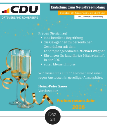
Pfarrheim Berghausen
.
Dez.
29