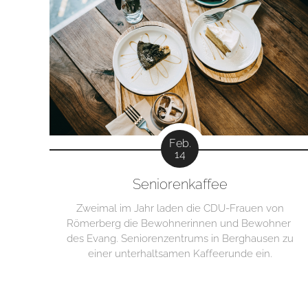
Feb.
14
Seniorenkaffee
Zweimal im Jahr laden die CDU-Frauen von
Römerberg die Bewohnerinnen und Bewohner
des Evang. Seniorenzentrums in Berghausen zu
einer unterhaltsamen Kaffeerunde ein.