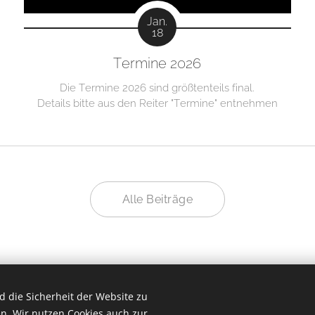
Jan.
18
Termine 2026
Die Termine 2026 sind größtenteils final.
Details bitte aus den Reiter "Termine" entnehmen
Alle Beiträge
 die Sicherheit der Website zu
n. Wir nutzen Cookies auch zur
sverband Römerberg
| Alle Rechte vorbehalten |
Impressum
|
Date