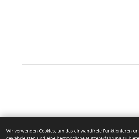
Wir verwenden Cookies, um das einwandfreie Funktionieren und
gewährleisten und eine bestmögliche Nutzererfahrung zu biete
© 2026
CDU-Ort