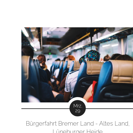
Mrz.
29
Bürgerfahrt Bremer Land - Altes Land,
Lüneburger Heide