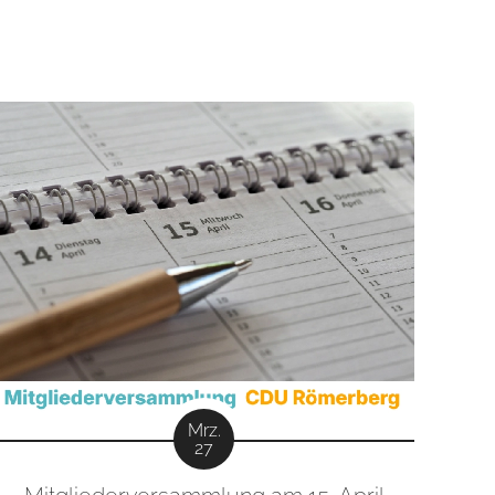
Mrz.
27