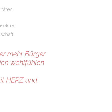
itäten
nsekten,
schaft.
mer mehr Bürger
sich wohlfühlen
mit HERZ und