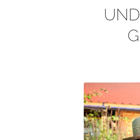
UND
G