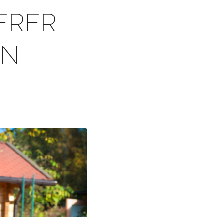
ERER
RN