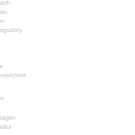
sich
als
en
lgsstory
de
ezeichnet.
es
nlagen
Natur