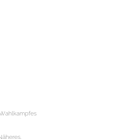
s Wahlkampfes
 Näheres.