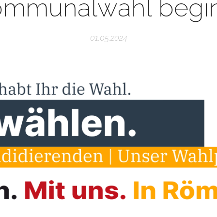
mmunalwahl begi
01.05.2024