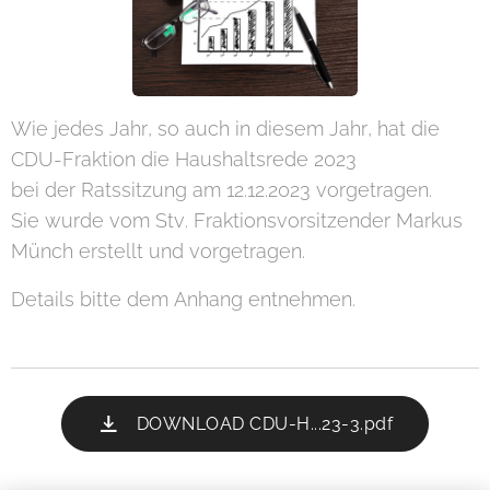
Wie jedes Jahr, so auch in diesem Jahr, hat die
CDU-Fraktion die Haushaltsrede 2023
bei der Ratssitzung am 12.12.2023 vorgetragen.
Sie wurde vom Stv. Fraktionsvorsitzender Markus
Münch erstellt und vorgetragen.
Details bitte dem Anhang entnehmen.
DOWNLOAD CDU-H...23-3.pdf