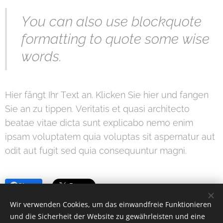
You can also use blockquote
formatting to quote some wise
words.
Hier fängt Ihr Text an. Klicken Sie hier und fangen
Sie an zu tippen. Veritatis et quasi architecto
beatae vitae dicta sunt explicabo nemo enim
ipsam voluptatem quia voluptas sit aspernatur aut
odit aut fugit sed quia consequuntur magni.
Share
Wir verwenden Cookies, um das einwandfreie Funktionieren
und die Sicherheit der Website zu gewährleisten und eine